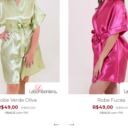
obe Verde Oliva
Robe Fucsia
R$49,00
R$49,00
R$69,00
R$69,
R$46,55
com
PIX
R$46,55
com
PIX