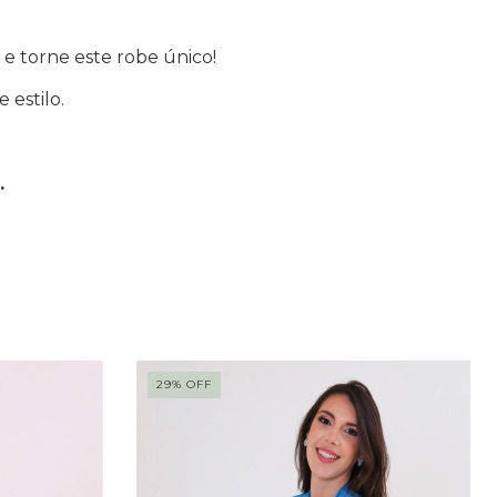
 e torne este robe único!
 estilo.
.
29
%
OFF