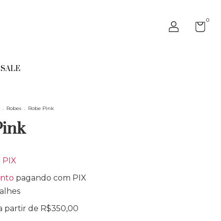
0
SALE
.
Robes
.
Robe Pink
Pink
m
PIX
onto
pagando com PIX
alhes
a partir de
R$350,00