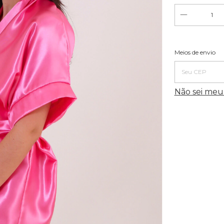
Entregas pa
Meios de envio
Não sei me