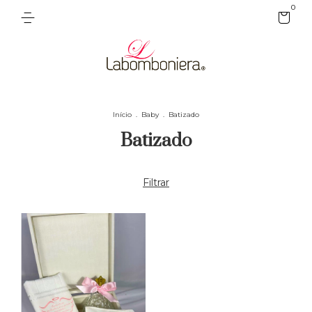
0
Início
.
Baby
.
Batizado
Batizado
Filtrar