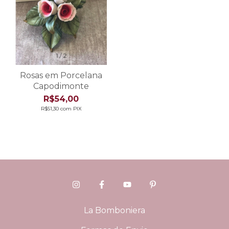
1
/
2
Rosas em Porcelana
Capodimonte
R$54,00
R$51,30
com
PIX
La Bomboniera