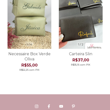
1
/
4
1
/
2
Necessaire Box Verde
Carteira Slin
Oliva
R$37,00
R$55,00
R$35,15
com
PIX
R$52,25
com
PIX