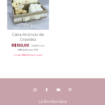
1
/
2
Caixa Anúncio de
Gravidez
R$150,00
R$189,00
R$142,50
com
PIX
3
x de
R$50,00
sem juros
La Bomboniera