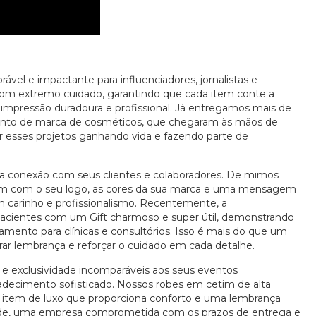
vel e impactante para influenciadores, jornalistas e
 com extremo cuidado, garantindo que cada item conte a
impressão duradoura e profissional. Já entregamos mais de
ento de marca de cosméticos, que chegaram às mãos de
er esses projetos ganhando vida e fazendo parte de
 a conexão com seus clientes e colaboradores. De mimos
item com o seu logo, as cores da sua marca e uma mensagem
m carinho e profissionalismo. Recentemente, a
ientes com um Gift charmoso e super útil, demonstrando
ento para clínicas e consultórios. Isso é mais do que um
ar lembrança e reforçar o cuidado em cada detalhe.
e exclusividade incomparáveis aos seus eventos
decimento sofisticado. Nossos robes em cetim de alta
 item de luxo que proporciona conforto e uma lembrança
dade, uma empresa comprometida com os prazos de entrega e