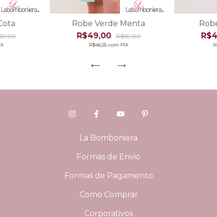
Cota
Robe Verde Menta
Robe
R$49,00
R$4
69,00
R$69,00
IX
R$46,55
com
PIX
R
La Bomboniera
Formas de Envio
Formas de Pagamento
Como Comprar
Corporativos