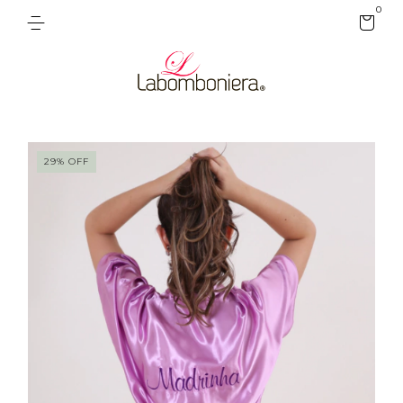
0
29
%
OFF