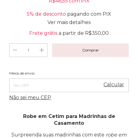
R$46,55
com
PIX
5% de desconto
pagando com PIX
Ver mais detalhes
Frete grátis
a partir de
R$350,00
Alterar CEP
Entregas para o CEP:
Meios de envio
Calcular
Não sei meu CEP
Robe em Cetim para Madrinhas de
Casamento
Surpreenda suas madrinhas com este
robe em