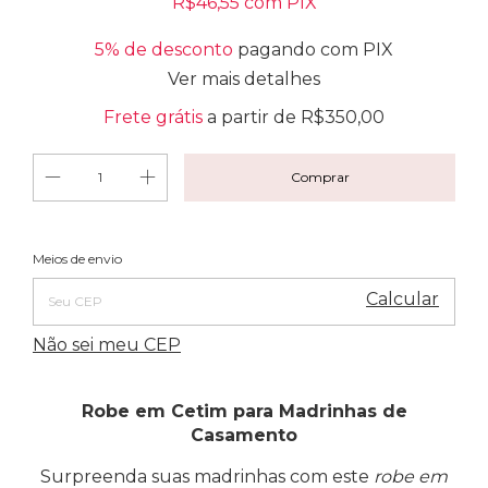
R$46,55
com
PIX
5% de desconto
pagando com PIX
Ver mais detalhes
Frete grátis
a partir de
R$350,00
Alterar CEP
Entregas para o CEP:
Meios de envio
Calcular
Não sei meu CEP
Robe em Cetim para Madrinhas de
Casamento
Surpreenda suas madrinhas com este
robe em