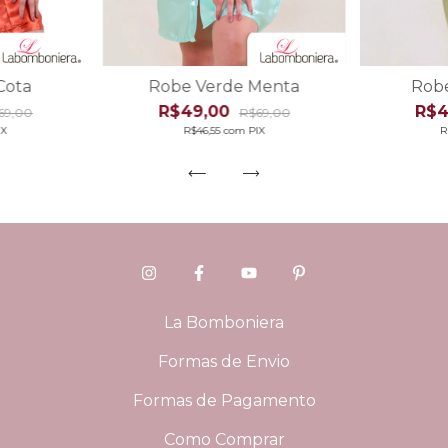
Cota
Robe Verde Menta
Robe
R$49,00
R$4
69,00
R$69,00
IX
R$46,55
com
PIX
R
La Bomboniera
Formas de Envio
Formas de Pagamento
Como Comprar