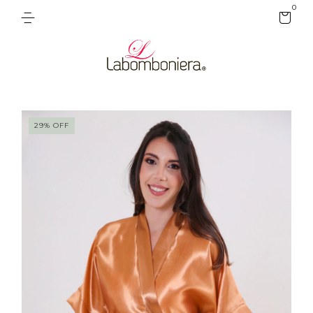
0
29
%
OFF