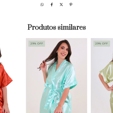
Produtos similares
29
%
OFF
29
%
OFF