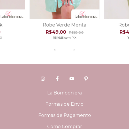
k
Robe Verde Menta
Robe
0
R$49,00
R$4
R$69,00
IX
R$46,55
com
PIX
R
La Bomboniera
Formas de Envio
Formas de Pagamento
Como Comprar