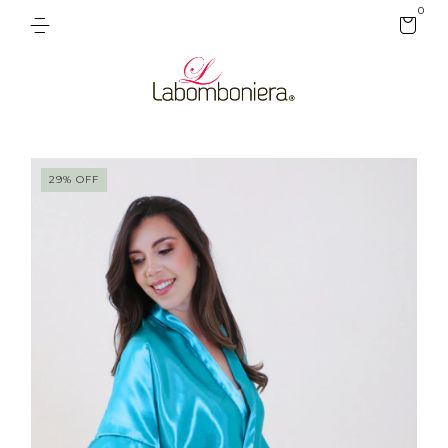
0
29
%
OFF