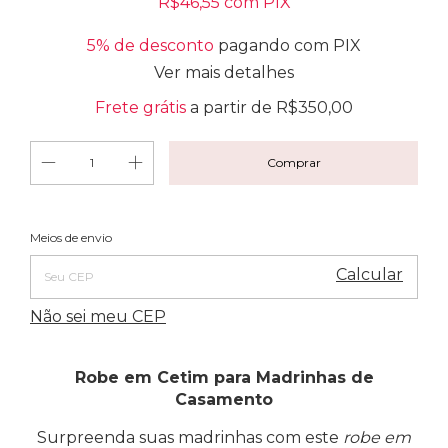
R$46,55
com
PIX
5% de desconto
pagando com PIX
Ver mais detalhes
Frete grátis
a partir de
R$350,00
Alterar CEP
Entregas para o CEP:
Meios de envio
Calcular
Não sei meu CEP
Robe em Cetim para Madrinhas de
Casamento
Surpreenda suas madrinhas com este
robe em