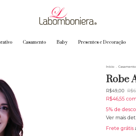
rativo
Casamento
Baby
Presentes e Decoração
Início
.
Casamento
Robe 
R$49,00
R$6
R$46,55
co
5% de desc
Ver mais det
Frete grátis