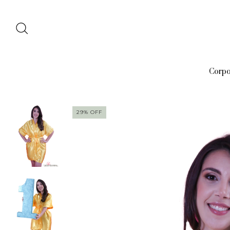
Corpo
29
%
OFF