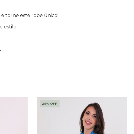
 e torne este robe único!
 estilo.
.
29
%
OFF