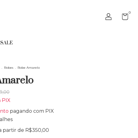
0
SALE
.
Robes
.
Robe Amarelo
Amarelo
9,00
m
PIX
onto
pagando com PIX
alhes
a partir de
R$350,00