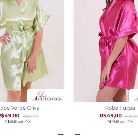
obe Verde Oliva
Robe Fucsia
R$49,00
R$49,00
R$69,00
R$69,
R$46,55
com
PIX
R$46,55
com
PIX