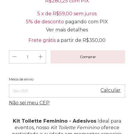
R$280,25
com
PIX
5
x de
R$59,00
sem juros
5% de desconto
pagando com PIX
Ver mais detalhes
Frete grátis
a partir de
R$350,00
Alterar CEP
Entregas para o CEP:
Meios de envio
Calcular
Não sei meu CEP
Kit Toilette Feminino - Adesivos
Ideal para
eventos, nosso
Kit Toilette Feminino
oferece