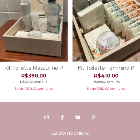
Kit Toilette Masculino P
Kit Toilette Feminino P
R$390,00
R$410,00
R$370,50
com
PIX
R$389,50
com
PIX
5
x de
R$78,00
sem juros
5
x de
R$82,00
sem juros
La Bomboniera